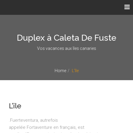
Duplex à Caleta De Fuste
Vos vacances aux îles canaries
Home
L’île
L’île
.Fuerteventura, autrefois
appelée Fortaventure en français, est